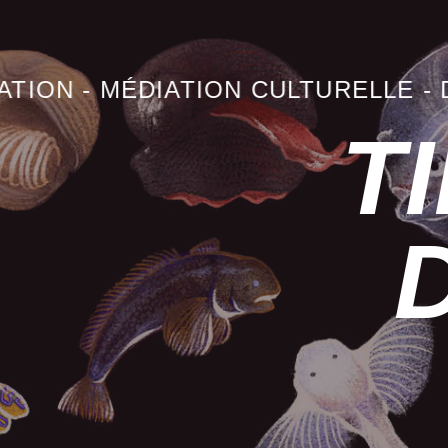
ON
-
MÉDIATION CULTURELLE
-
DIDA
T